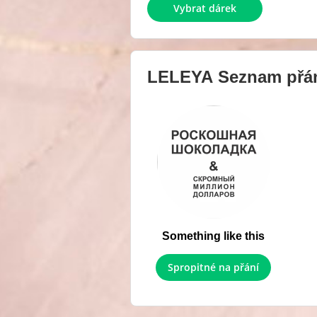
Vybrat dárek
LELEYA
Seznam přá
Something like this
Spropitné na přání