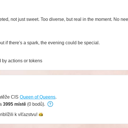
aceted, not just sweet. Too diverse, but real in the moment. No n
but if there's a spark, the evening could be special.
 by actions or tokens
utěže CIS
Queen of Queens
.
na
3995 místě
(0 bodů).
riblížili k
víťazstvu!