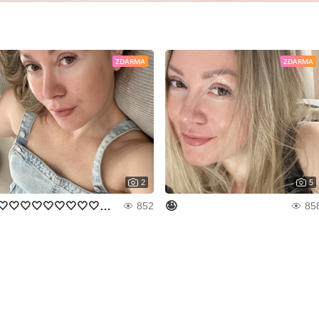
ZDARMA
ZDARMA
2
5
🤍🤍🤍🤍🤍🤍🤍🤍🤍🤍🤍🤍🤍
🤪
852
85