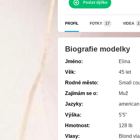
Poslat dýško
PROFIL
FOTKY
17
VIDEA
2
Biografie modelky
Jméno:
Elina
Věk:
45 let
Rodné město:
Small coun
Zajímám se o:
Muž
Jazyky:
american
Výška:
5'5"
Hmotnost:
128 lb
Vlasy:
Blond vla