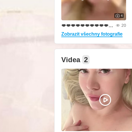
4
💋💋💋💋💋💋💋💋💋💋💋💋💋💋💋💋💋
20
Zobrazit všechny fotografie
Videa
2