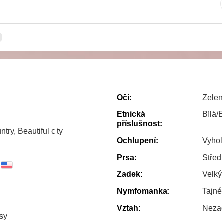
Oči:
Zele
Etnická
Bílá/
příslušnost:
try, Beautiful city
Ochlupení:
Vyho
Prsa:
Střed
Zadek:
Velký
Nymfomanka:
Tajn
Vztah:
Neza
sy