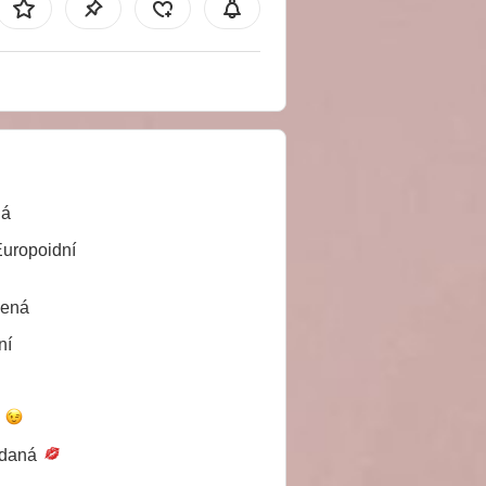
ná
Europoidní
lená
ní
é
daná