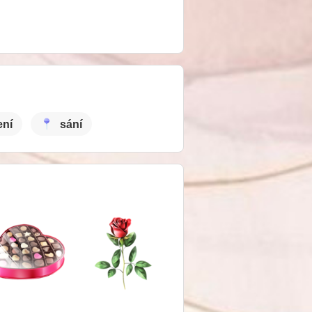
ení
sání