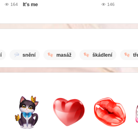
It's me
164
146
í
snění
masáž
škádlení
tř